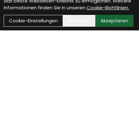
das beste Webseiten-Erlebnis zu ermöglichen. Weitere
Informationen finden Sie in unseren
Cookie-Richtlinien.
Cookie-Einstellungen
Ablehnen
Akzeptieren
Wie können wir Dir
helfen?
Werkstatt Termin vereinbaren
Jetzt Werkstatttermin sichern und Dein Fahrrad ist