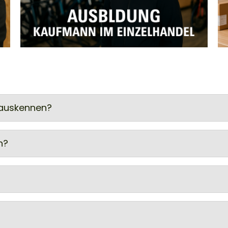
 auskennen?
n?