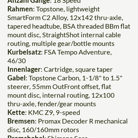
Anzahl Gänge
: 18 Speed
Rahmen
: Topstone, lightweight
SmartForm C2 Alloy, 12x142 thru-axle,
tapered headtube, BSA threaded BBm flat
mount disc, StraightShot internal cable
routing, multiple gear/bottle mounts
Kurbelsatz
: FSA Tempo Adventure,
46/30
Innenlager
: Cartridge, square taper
Gabel
: Topstone Carbon, 1-1/8" to 1.5"
steerer, 55mm OutFront offset, flat
mount disc, internal routing, 12x100
thru-axle, fender/gear mounts
Kette
: KMC Z9, 9-speed
Bremsen
: Promax Decoder R mechanical
disc, 160/160mm rotors