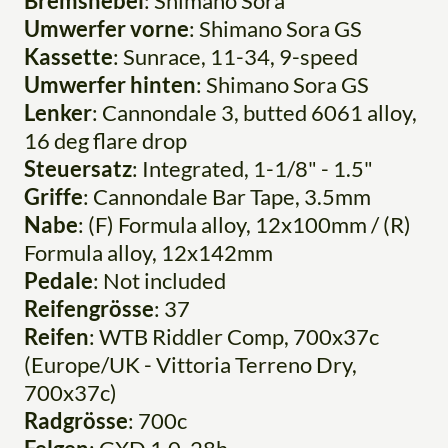
Bremshebel
: Shimano Sora
Umwerfer vorne
: Shimano Sora GS
Kassette
: Sunrace, 11-34, 9-speed
Umwerfer hinten
: Shimano Sora GS
Lenker
: Cannondale 3, butted 6061 alloy,
16 deg flare drop
Steuersatz
: Integrated, 1-1/8" - 1.5"
Griffe
: Cannondale Bar Tape, 3.5mm
Nabe
: (F) Formula alloy, 12x100mm / (R)
Formula alloy, 12x142mm
Pedale
: Not included
Reifengrösse
: 37
Reifen
: WTB Riddler Comp, 700x37c
(Europe/UK - Vittoria Terreno Dry,
700x37c)
Radgrösse
: 700c