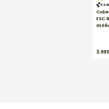
Cube
EXC 8
Größe
3.99