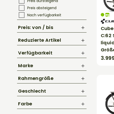
Preis aufsteigend
Preis absteigend
Nach verfügbarkeit
Preis: von / bis
Cube
C:62 
Reduzierte Artikel
liqui
bis
€
Größ
Nur Reduzierte Artikel anzeigen
Verfügbarkeit
3.99
Marke
BBF
Rahmengröße
Cannondale
47 cm
CUBE
Geschlecht
49 cm
Diamant
Damen
50 cm
Farbe
GHOST
Herren
51 cm
Kellys
Beige / Creme