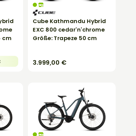
brid
Cube Kathmandu Hybrid
rome
EXC 800 cedar'n'chrome
6 cm
Größe: Trapeze 50 cm
3.999,00 €
R