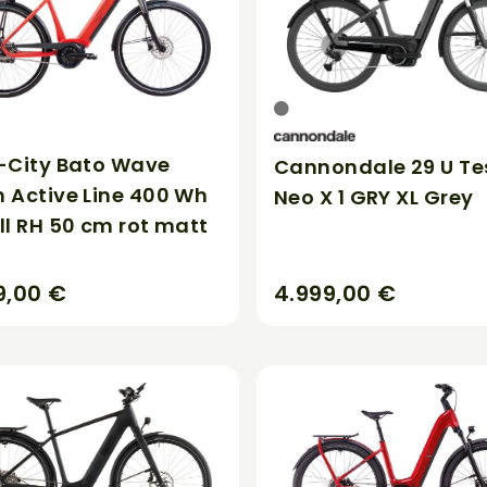
-City Bato Wave
Cannondale 29 U Te
 Active Line 400 Wh
Neo X 1 GRY XL Grey
ll RH 50 cm rot matt
9,00 €
4.999,00 €