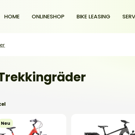
HOME
ONLINESHOP
BIKE LEASING
SERV
der
 Trekkingräder
kel
Neu