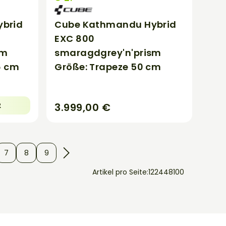
brid
Cube Kathmandu Hybrid
EXC 800
sm
smaragdgrey'n'prism
6 cm
Größe: Trapeze 50 cm
3.999,00 €
R
7
8
9
Artikel pro Seite:
12
24
48
100