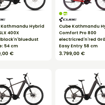
 Kathmandu Hybrid
Cube Kathmandu Hy
SLX 400X
Comfort Pro 800
dblack'n'bluedust
electricred'n'red Gr
e: 54 cm
Easy Entry 58 cm
9,00 €
3.799,00 €