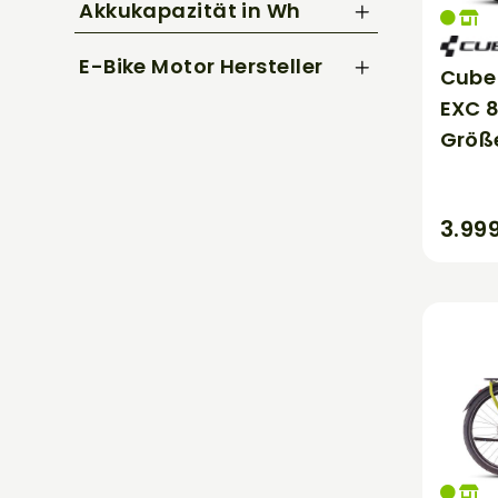
Unisex
Akkukapazität in Wh
53 cm
Riese & Müller
56 cm
Trek
1000
E-Bike Motor Hersteller
Cube
1250
EXC 
BOSCH
500
Größ
545
625
750
3.99
800