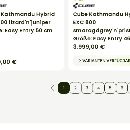
 Kathmandu Hybrid
Cube Kathmandu Hy
00 lizard'n'juniper
EXC 800
: Easy Entry 50 cm
smaragdgrey'n'pri
Größe: Easy Entry 4
3.999,00 €
9,00 €
VARIANTEN VERFÜGBA
1
2
3
4
5
6