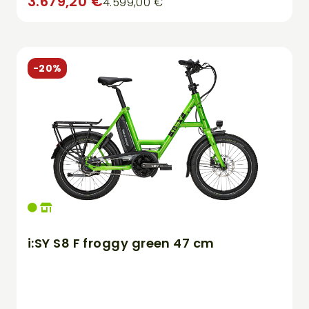
3.679,20 €
4.599,00 €
-20%
i:SY S8 F froggy green 47 cm