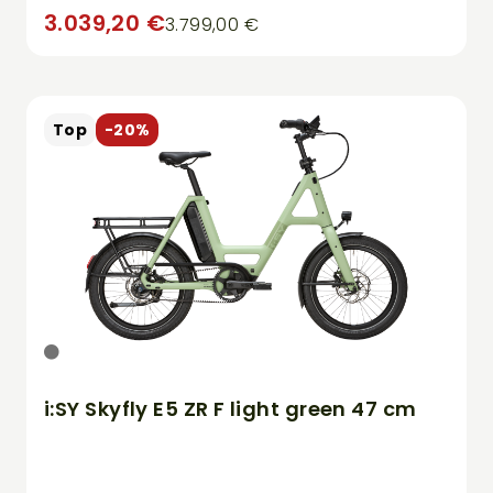
3.039,20 €
3.799,00 €
Top
-20%
i:SY Skyfly E5 ZR F light green 47 cm