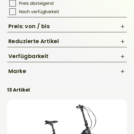
Preis absteigend
Nach verfügbarkeit
Preis: von / bis
Reduzierte Artikel
Nur Reduzierte Artikel anzeigen
Verfügbarkeit
bis
Marke
€
BBF
13 Artikel
CUBE
i:SY
Kreidler