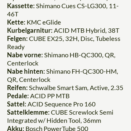
Kassette:
Shimano Cues CS-LG300, 11-
46T
Kette:
KMC eGlide
Kurbelgarnitur:
ACID MTB Hybrid, 38T
Felgen:
CUBE EX25, 32H, Disc, Tubeless
Ready
Nabe vorne:
Shimano HB-QC300, QR,
Centerlock
Nabe hinten:
Shimano FH-QC300-HM,
QR, Centerlock
Reifen:
Schwalbe Smart Sam, Active, 2.35
Pedale:
ACID PP MTB
Sattel:
ACID Sequence Pro 160
Sattelklemme:
CUBE Screwlock Semi
Integrated w/ Hidden Tool, 36mm
Akku:
Bosch PowerTube 500