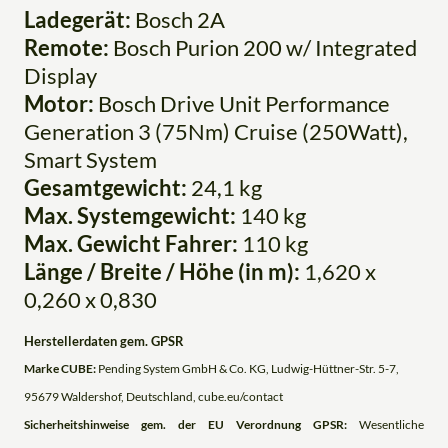
Ladegerät:
Bosch 2A
Remote:
Bosch Purion 200 w/ Integrated
Display
Motor:
Bosch Drive Unit Performance
Generation 3 (75Nm) Cruise (250Watt),
Smart System
Gesamtgewicht:
24,1 kg
Max. Systemgewicht:
140 kg
Max. Gewicht Fahrer:
110 kg
Länge / Breite / Höhe (in m):
1,620 x
0,260 x 0,830
Herstellerdaten gem. GPSR
Marke CUBE:
Pending System GmbH & Co. KG, Ludwig-Hüttner-Str. 5-7,
95679 Waldershof, Deutschland, cube.eu/contact
Sicherheitshinweise gem. der EU Verordnung GPSR:
Wesentliche