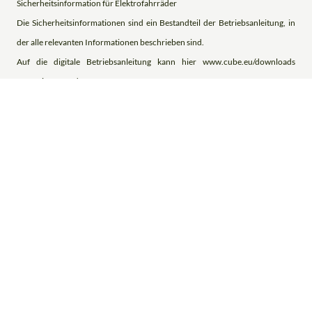
Sicherheitsinformation für Elektrofahrräder
Die Sicherheitsinformationen sind ein Bestandteil der Betriebsanleitung, in
der alle relevanten Informationen beschrieben sind.
Auf die digitale Betriebsanleitung kann hier www.cube.eu/downloads
zugegriffen werden.
Das Lesen der Sicherheitsinformationen entbindet nicht von der Pflicht, die
Betriebsanleitung zu lesen und zu beachten!
Nichtbeachtung der Betriebsanleitung kann zu gefährlichen Fahrsituationen,
Stürzen, Unfällen und Sachschäden führen.
Allgemein
- Eine Missachtung der bestimmungsgemäßen Verwendung kann zum
Versagen von Bauteilen und Materialien mit Unfall- und Verletzungsgefahr
führen:
- Halten Sie die Beschränkungen der angegebenen Nutzungsklasse / Bike-
Klassifikation ein